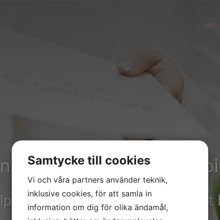
Hem
Samtycke till cookies
n skönhetssalong i Jönköp
n skönhetssalong i Jönköp
Vi och våra partners använder teknik,
inklusive cookies, för att samla in
älper dig på din viktigaste dag, ditt
- varmt välkommen till oss!
information om dig för olika ändamål,