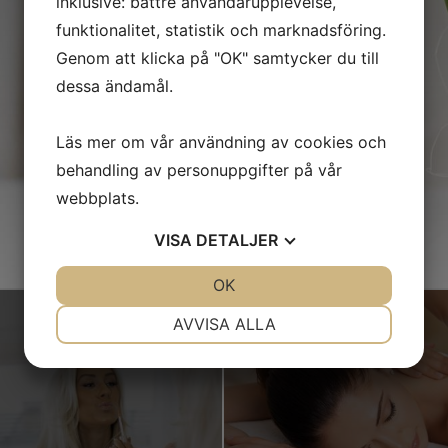
inklusive: bättre användarupplevelse,
funktionalitet, statistik och marknadsföring.
BOKA TID ONLINE
BOKA TID ONLINE
Genom att klicka på "OK" samtycker du till
dessa ändamål.
Läs mer om vår användning av cookies och
behandling av personuppgifter på vår
webbplats.
VISA
DETALJER
JA
NEJ
OK
JA
NEJ
NÖDVÄNDIG
INSTÄLLNINGAR
AVVISA ALLA
JA
NEJ
JA
NEJ
MARKNADSFÖRING
STATISTIK